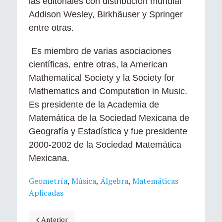
las editoriales con distribución mundial
Addison Wesley, Birkhäuser y Springer
entre otras.
Es miembro de varias asociaciones
científicas, entre otras, la American
Mathematical Society y la Society for
Mathematics and Computation in Music.
Es presidente de la Academia de
Matemática de la Sociedad Mexicana de
Geografía y Estadística y fue presidente
2000-2002 de la Sociedad Matemática
Mexicana.
Geometría
,
Música
,
Álgebra
,
Matemáticas
Aplicadas
Artículo anterior: El revés de la trama. Encuentros entre lóg
Anterior